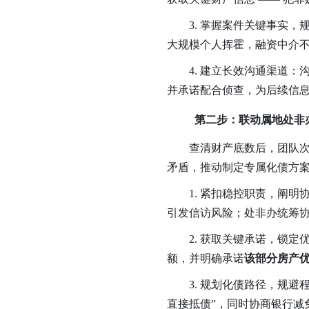
3. 掌握案件关键事实
大规模个人挥霍，融资中介
4. 建立长效沟通渠道
并承诺配合侦查，为后续信
第二步：联动属地处非
查清财产底数后，团队次
矛盾，推动制定专属化债方
1. 紧扣稳控职责，阐
引发信访风险；处非办统筹协
2. 获取关键承诺，锁
额，并明确承诺
该部分房产
3. 规划化债路径，规避
直接抵债”，同时协商银行减