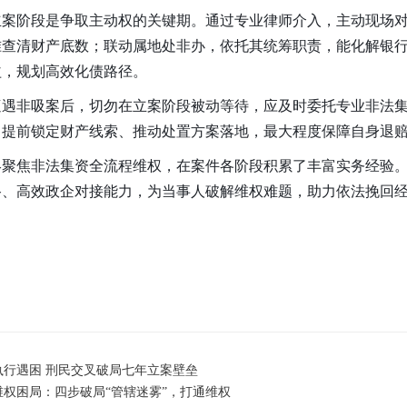
立案阶段是争取主动权的关键期。通过专业律师介入，主动现场
准查清财产底数；联动属地处非办，依托其统筹职责，能化解银
益，规划高效化债路径。
遭遇非吸案后，切勿在立案阶段被动等待，应及时委托专业非法
，提前锁定财产线索、推动处置方案落地，最大程度保障自身退
终聚焦非法集资全流程维权，在案件各阶段积累了丰富实务经验
路、高效政企对接能力，为当事人破解维权难题，助力依法挽回
行遇困 刑民交叉破局七年立案壁垒
权困局：四步破局“管辖迷雾”，打通维权