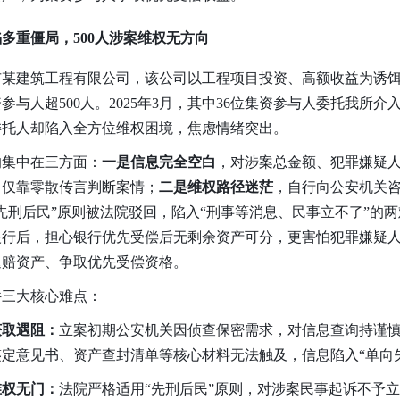
多重僵局，500人涉案维权无方向
市某建筑工程有限公司，该公司以工程项目投资、高额收益为诱
与人超500人。2025年3月，其中36位集资参与人委托我所
委托人却陷入全方位维权困境，焦虑情绪突出。
的集中在三方面：
一是信息完全空白
，对涉案总金额、犯罪嫌疑
，仅靠零散传言判断案情；
二是维权路径迷茫
，自行向公安机关咨
先刑后民”原则被法院驳回，陷入“刑事等消息、民事立不了”的两
银行后，担心银行优先受偿后无剩余资产可分，更害怕犯罪嫌疑
退赔资产、争取优先受偿资格。
件三大核心难点：
获取遇阻：
立案初期公安机关因侦查保密需求，对信息查询持谨
定意见书、资产查封清单等核心材料无法触及，信息陷入“单向
维权无门：
法院严格适用“先刑后民”原则，对涉案民事起诉不予