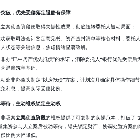
全突破，优先受偿落定退赔有保障
在立案侦查阶段便取得关键性成果，彻底扭转委托人被动局面：
：成功获取司法会计鉴定意见书、资产查封清单等核心材料，委托
疑人状态等关键信息，焦虑情绪显著缓解。
：处非办“巴中房产优先抵债”的承诺，消除委托人
“银行优先受偿后
，为退赔筑牢基础。
：推动处非办牵头制定“以房抵债”方案，计划次月确定具体操作细
减免利息，提高实际受偿比例。
非等待，主动维权锁定主动权
为非吸案
立案侦查阶段
的维权提供了可复制的实操范本，打破了“
量集资参与人立案后被动等待，错失锁定财产、协调处置方案的
受偿比例大幅降低。