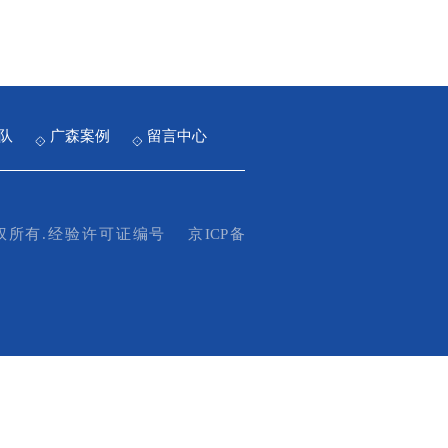
队
广森案例
留言中心
所版权所有.经验许可证编号
京ICP备