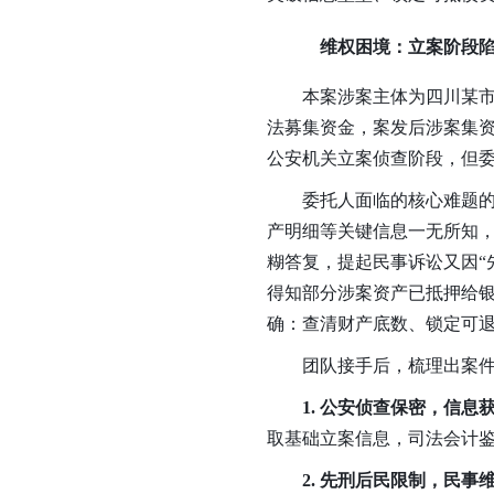
维权困境：立案阶段陷
本案涉案主体为四川某
法募集资金，案发后涉案集资参
公安机关立案侦查阶段，但
委托人面临的核心难题
产明细等关键信息一无所知
糊答复，提起民事诉讼又因“
得知部分涉案资产已抵押给
确：查清财产底数、锁定可
团队接手后，梳理出案
1. 公安侦查保密，信息
取基础立案信息，司法会计鉴
2. 先刑后民限制，民事