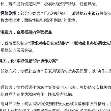
期长，若不提前锁定财产，极易出现资产转移、贬值风险。
偿风险剧增：
部分涉案房产已抵押给银行，后续执行中银行将依
将大幅缩水，面临“胜诉却拿不到钱”的困境。
精准发力，合规框架内争取权益
境，我所团队制定
“现场对接公安查清财产 + 联动处非办协调优先
合规框架内层层突破。
关，化“索取信息”为“协作办案”
低效方式，专程赴当地市公安局现场对接办案民警，以“协作办
除沟通顾虑：律师强调作为36位集资参与人代表，可协助公安机关
纯信息查询转化为双向协作，降低警方抵触。
，查清财产底数：确认1名核心犯罪嫌疑人已被采取刑事强制措施
罪嫌疑人及其配偶名下8套房产已查封、关联公司多套房产及1000