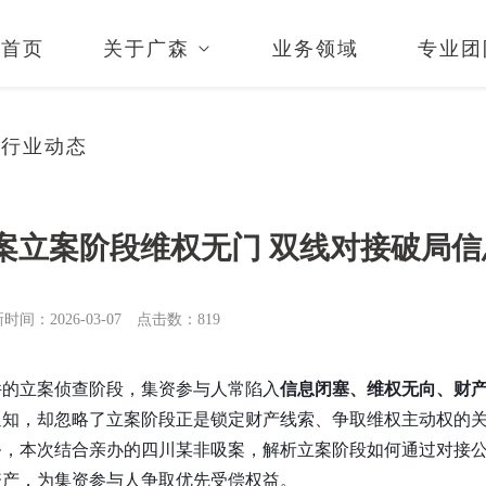
首页
关于广森
业务领域
专业团
行业动态
案立案阶段维权无门 双线对接破局
时间：2026-03-07
点击数：
819
件的立案侦查阶段，集资参与人常陷入
信息闭塞、维权无向、财
通知，却忽略了立案阶段正是锁定财产线索、争取维权主动权的
务，本次结合亲办的四川某非吸案，解析立案阶段如何通过对接
资产，为集资参与人争取优先受偿权益。