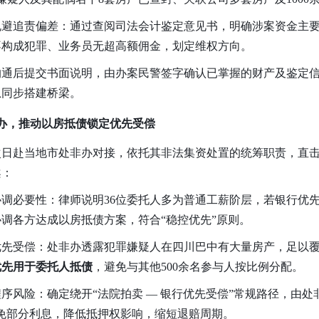
，规避追责偏差：通过查阅司法会计鉴定意见书，明确涉案资金主
不构成犯罪、业务员无超高额佣金，划定维权方向。
：沟通后提交书面说明，由办案民警签字确认已掌握的财产及鉴定
息同步搭建桥梁。
办，推动以房抵债锁定优先受偿
日赴当地市处非办对接，依托其非法集资处置的统筹职责，直击
案：
明协调必要性：律师说明36位委托人多为普通工薪阶层，若银行优
调各方达成以房抵债方案，符合“稳控优先”原则。
定优先受偿：处非办透露犯罪嫌疑人在四川巴中有大量房产，足以覆
优先用于委托人抵债
，
避免与其他500余名参与人按比例分配。
程序风险：确定绕开“法院拍卖 — 银行优先受偿”常规路径，由
免部分利息，降低抵押权影响，缩短退赔周期。