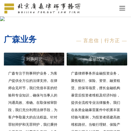
业务领域
言忠信｜行方正
广森业务
— 言忠信｜行方正 —
— 刑事辩护 —
— 金融投资 —
广森专注于刑事辩护业务，为客
广森律师事务所金融投资业务，
户提供全方位的法律支持。在律
聚焦银行、保险、资管、融资租
师会见环节，我们凭借丰富的经
赁、担保等场景，擅长金融机构
验和专业知识，确保与当事人的
暴雷后投资者维权及经济纠纷，
沟通高效、准确。在取保候审阶
提供全流程专业法律服务。我们
段，我们充分利用法律手段，为
在各类金融暴雷案件中积累丰富
客户争取最大的合法权益。针对
经验与案例，为投资者搭建高效
罪轻辩护和无罪辩护，我们秉持
维权路径。当银行理财、保险产