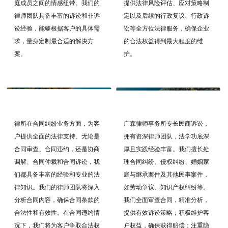
庭成员之间的情感纽带。我们的
提供法律风险评估、应对策略制
律师团队具备丰富的诉讼和非诉
定以及后续的行政复议、行政诉
讼经验，能够根据客户的具体需
讼等全方位法律服务，确保企业
求，量身定制最合适的解决方
的合法权益得到最大程度的维
案。
护。
— 民商诉讼 —
— 合同纠纷 —
广森律师事务所专长民商诉讼，
律所在合同纠纷业务方面，为客
拥有资深律师团队，法学功底深
户提供全面的法律支持。无论是
厚且实践经验丰富。我们擅长处
合同审查、合同违约，还是协商
理合同纠纷、侵权纠纷、婚姻家
调解、合同仲裁和合同诉讼，我
庭与继承案件及其他民事案件，
们都具备丰富的经验和专业的法
如劳动争议、知识产权纠纷等。
律知识。我们的律师团队将深入
我们全面审查合同，精准分析，
分析合同内容，确保合同条款的
提供有效诉讼策略；积极维护客
合法性和有效性。在合同违约情
户权益，确保获得赔偿；注重隐
况下，我们将为客户争取合法权