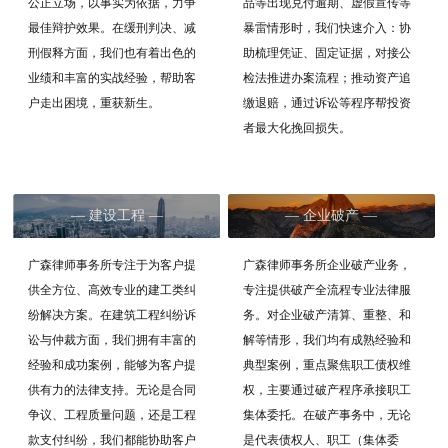
公正立场，以事实为依据，力争
品等出现兑付逾期、虚假宣传等
最佳辩护效果。在缓刑判决、减
暴雷情形时，我们快速介入：协
刑假释方面，我们也有着出色的
助梳理凭证、固定证据，对接公
业绩和丰富的实战经验，帮助客
检法推进办案流程；推动资产追
户走出困境，重获新生。
缴退赔，通过诉讼等程序帮投资
者最大化挽回损失。
— 企业破产 —
— 建设工程 —
广森律师事务所企业破产业务，
广森律师事务所专注于为客户提
专注提供破产全流程专业法律服
供全方位、高效专业的建工类纠
务。对企业破产清算、重整、和
纷解决方案。在建筑工程纠纷诉
解等情形，我们均有成熟经验和
讼与仲裁方面，我们拥有丰富的
典型案例，重点聚焦职工债权维
经验和成功案例，能够为客户提
权，主要通过破产程序承接职工
供有力的法律支持。无论是合同
集体委托。在破产事务中，无论
争议、工程质量问题，还是工程
是代表债权人、职工（集体委
款支付纠纷，我们都能协助客户