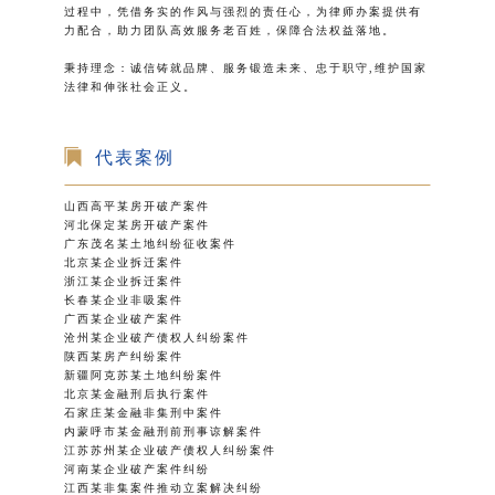
过程中，凭借务实的作风与强烈的责任心，为律师办案提供有
力配合，助力团队高效服务老百姓，保障合法权益落地。
秉持理念：诚信铸就品牌、服务锻造未来、忠于职守,维护国家
法律和伸张社会正义。
代表案例
山西高平某房开破产案件
河北保定某房开破产案件
广东茂名某土地纠纷征收案件
北京某企业拆迁案件
浙江某企业拆迁案件
长春某企业非吸案件
广西某企业破产案件
沧州某企业破产债权人纠纷案件
陕西某房产纠纷案件
新疆阿克苏某土地纠纷案件
北京某金融刑后执行案件
石家庄某金融非集刑中案件
内蒙呼市某金融刑前刑事谅解案件
江苏苏州某企业破产债权人纠纷案件
河南某企业破产案件纠纷
江西某非集案件推动立案解决纠纷