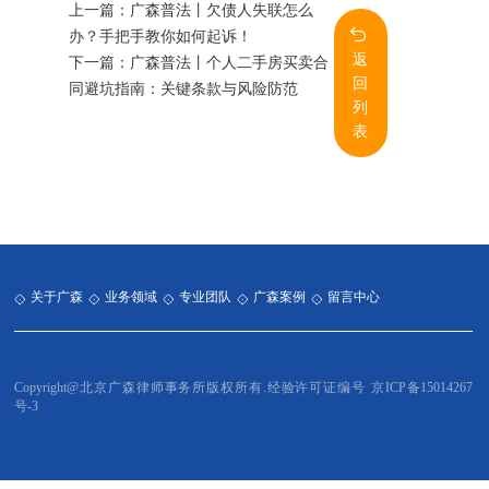
上一篇：
广森普法丨欠债人失联怎么
办？手把手教你如何起诉！
返
下一篇：
广森普法丨个人二手房买卖合
回
同避坑指南：关键条款与风险防范
列
表
关于广森
业务领域
专业团队
广森案例
留言中心
Copyright@北京广森律师事务所版权所有.经验许可证编号
京ICP备15014267
号-3