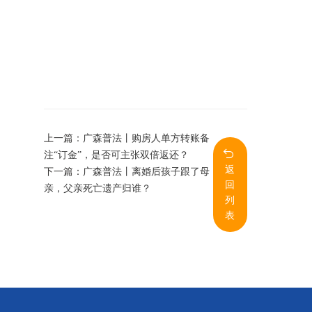
上一篇：
广森普法丨购房人单方转账备
注“订金”，是否可主张双倍返还？
返
下一篇：
广森普法丨离婚后孩子跟了母
回
亲，父亲死亡遗产归谁？
列
表